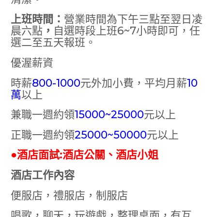
上班時間：
營業時間為下午三點至翌日凌
晨六點
，
自選時段上班6~7小時即可，任
選二至五天報班。
優渥薪資
時薪
800-1000
元外加小費，平均月薪
10
萬
以上
兼職一週約領
15000~25000
元以上
正職一週約領
25000~50000
元以上
●酒店面試:酒店公關、酒店小姐
酒店工作內容
便服店，禮服店，制服店
唱歌，聊天，玩遊戲，整理桌面，有互