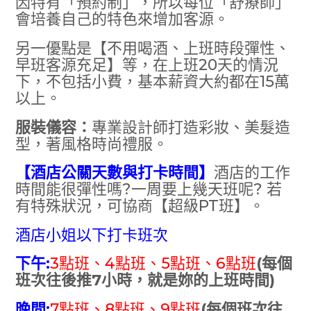
因特有「預約制」，所以每位「舒療師」
會培養自己的特色來增加客源。
另一優點是【不用喝酒、上班時段彈性、
早班客源充足】等，在上班20天的情況
下，不包括小費，基本薪資大約都在15萬
以上。
服裝儀容：
專業設計師打造彩妝、美髮造
型，著風格時尚禮服。
【酒店公關天數與打卡時間】
酒店的工作
時間能很彈性嗎?一周要上幾天班呢? 若
有特殊狀況，可協商【超級PT班】。
酒店小姐以下打卡班次
下午:
3點班、4點班、5點班、6點班
(
每個
班次往後推7小時，就是妳的上班時間)
晚間:
7點班、8點班、9點班
(
每個班次往