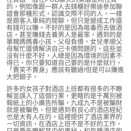
的，例如像跟一群人去錢櫃好樂迪參加聯
誼會那種形式，認識交際不同的人，一樣
是跟客人單純的閒聊，但只是變成工作還
有錢可以賺。不好的是因為吸毒而去做酒
店，甚至賺錢去養男人是最笨，遇到的是
單親媽媽養小孩、父母負債，女兒孝順父
母幫忙還債解決自己卡債問題的，這些並
沒有什麼不好，人總是因為環境的因素不
得已，你只要知道自己要的是什麼就行，
「賣笑不賣身」應該有聽過!但是可以賺進
大把銀子。
許多的女孩子對酒店上班都有很多的不瞭
解並誤入了這個行業，更瞎的是千萬別被
報紙上的小廣告所騙，九成九不是被騙財
就是被騙色，但是遇到有良心的酒店經紀
也是大有人在的。這裡提供了酒店業界的
ㄧ切資訊，在酒店上班不是不好的工作，
只是要先瞭解其中的奧秘，和每種酒店的