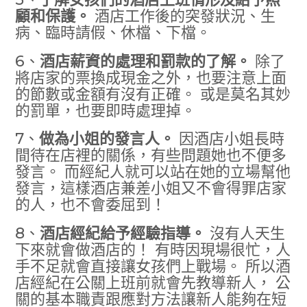
顧和保護。
酒店工作後的突發狀況、生
病、臨時請假、休檔、下檔。
6、
酒店薪資的處理和罰款的了解。
除了
將店家的票換成現金之外，也要注意上面
的節數或金額有沒有正確。 或是莫名其妙
的罰單，也要即時處理掉。
7、
做為小姐的發言人。
因酒店小姐長時
間待在店裡的關係，有些問題她也不便多
發言。 而經紀人就可以站在她的立場幫他
發言，這樣酒店兼差小姐又不會得罪店家
的人，也不會委屈到！
8、
酒店經紀給予經驗指導。
沒有人天生
下來就會做酒店的！ 有時因現場很忙，人
手不足就會直接讓女孩們上戰場。 所以酒
店經紀在公關上班前就會先教導新人， 公
關的基本職責跟應對方法讓新人能夠在短