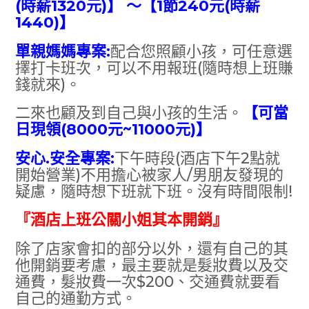
(時薪1320元)】 ～【1節240元(時薪
1440)】
單親媽媽專案:
配合您照顧小孩，可任意選
擇打卡班次，可以不用報班(隨時想上班賺
錢就來)。
二來也顧及到自己與小孩的生活。
【可當
日現領(8000元~11000元)】
安心.安全專案:
下午時段(酒店下午2點就
開始營業)不用擔心被家人/男朋友發現的
疑慮，隨時想下班就下班。沒有時間限制!
『酒店上班公關小姐其本開銷』
除了店家會扣的部分以外，還有自己的其
他開銷要考慮，最主要就是髮妝費以及交
通費，髮妝費一次$200、交通費就要看
自己的通勤方式。