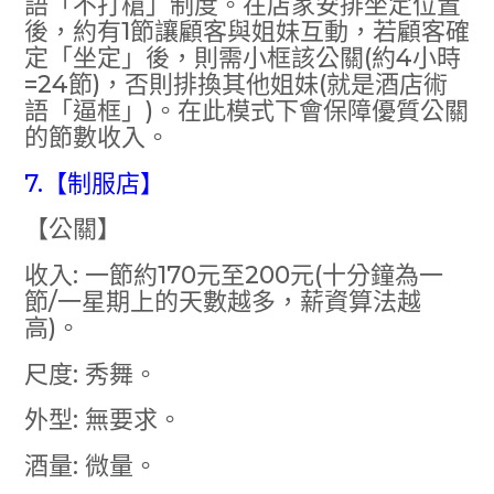
語「不打槍」制度。在店家安排坐定位置
後，約有1節讓顧客與姐妹互動，若顧客確
定「坐定」後，則需小框該公關(約4小時
=24節)，否則排換其他姐妹(就是酒店術
語「逼框」)。在此模式下會保障優質公關
的節數收入。
7.【制服店】
【公關】
收入: 一節約170元至200元(十分鐘為一
節/一星期上的天數越多，薪資算法越
高)。
尺度: 秀舞。
外型: 無要求。
酒量: 微量。