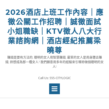
Skip
to
2026酒店上班工作內容｜應
content
徵公關工作招聘｜誠徵面試
小姐職缺｜KTV徵人八大行
業諮詢網｜酒店經紀推薦梁
曉尊
賺錢是要有方法的, 聰明的女人用智慧賺錢, 最笨的女人是用身體去賺
錢, 妳想成為那一種女人? 我們願意用多年的經驗來引導妳做個聰明的女
人!
Call Us: 555-CITYLOGIC