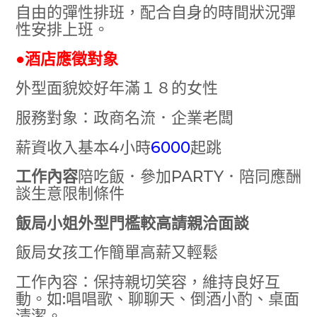
自由的彈性排班，配合自身的時間狀況彈
性安排上班。
●酒店應徵對象
外型面貌姣好年滿１８的女性
服務對象：政商名流．企業老闆
薪資收入基本4小時
6000
起跳
工作內容
陪吃飯．參加PARTY．陪同應酬
談生意限制條件
飯局小姐外型門檻較高請親洽面談
飯局女孩工作簡單高薪又輕鬆
工作內容：保持親切笑容，維持良好互
動。如:唱唱歌、聊聊天、倒酒小酌、桌面
清潔。