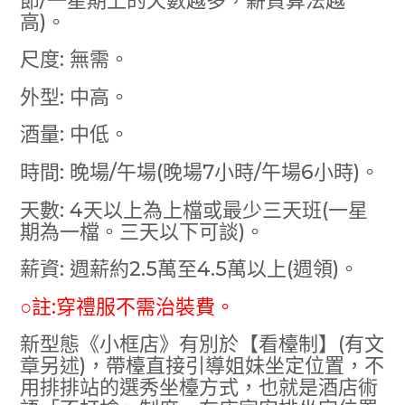
節/一星期上的天數越多，薪資算法越
高)。
尺度: 無需。
外型: 中高。
酒量: 中低。
時間: 晚場/午場(晚場7小時/午場6小時)。
天數: 4天以上為上檔或最少三天班(一星
期為一檔。三天以下可談)。
薪資: 週薪約2.5萬至4.5萬以上(週領)。
○註:穿禮服不需治裝費。
新型態《小框店》有別於【看檯制】(有文
章另述)，帶檯直接引導姐妹坐定位置，不
用排排站的選秀坐檯方式，也就是酒店術