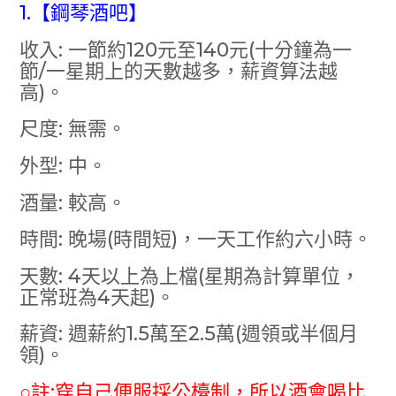
1.【鋼琴酒吧】
收入: 一節約120元至140元(十分鐘為一
節/一星期上的天數越多，薪資算法越
高)。
尺度: 無需。
外型: 中。
酒量: 較高。
時間: 晚場(時間短)，一天工作約六小時。
天數: 4天以上為上檔(星期為計算單位，
正常班為4天起)。
薪資: 週薪約1.5萬至2.5萬(週領或半個月
領)。
○註:穿自己便服採公檯制，所以酒會喝比