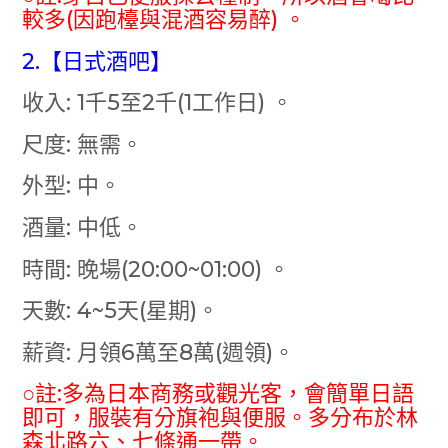
較多(因跑檯與混酒容易醉) 。
2.【日式酒吧】
收入: 1千5至2千(1工作日) 。
尺度: 無需。
外型: 中。
酒量: 中低。
時間: 晚場(20:00~01:00) 。
天數: 4~5天(星期)。
薪資: 月領6萬至8萬(週領)。
○註:多為日本商務或觀光客，會簡單日語
即可，服裝有分旗袍與便服。多分布於林
森北路六、七條通一帶。