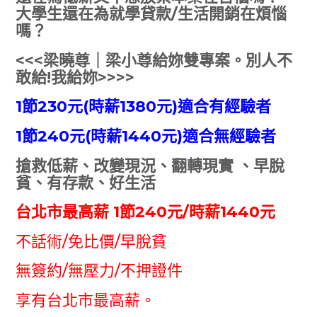
大學生還在為就學貸款/生活開銷在煩惱
嗎？
<<<
梁曉尊｜梁小尊給妳雙專案。別人不
敢給!我給妳>>>>
1
節230元(時薪1380元)
適合有經驗者
1
節240元(時薪1440元)
適合無經驗者
搶救低薪、改變現況、翻轉現實 、早脫
貧、有存款、好生活
台北市最高薪 1節240元/時薪1440元
不話術/免比價/早脫貧
無簽約/無壓力/不押證件
享有台北市最高薪。